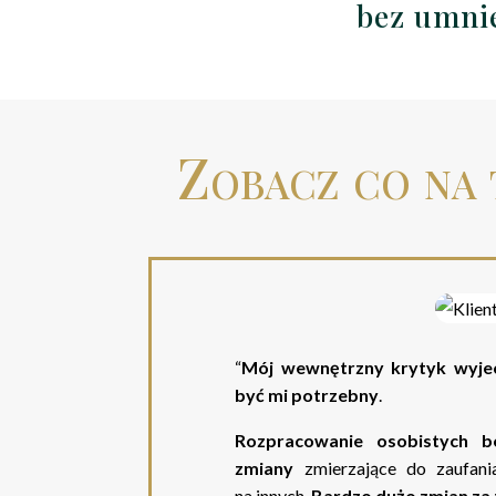
bez umnie
Zobacz co na 
“
Mój wewnętrzny krytyk wyjec
być mi potrzebny
.
Rozpracowanie osobistych 
zmiany
zmierzające do zaufania
na innych.
Bardzo dużo zmian za t