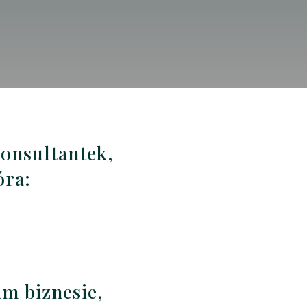
konsultantek,
óra:
im biznesie,