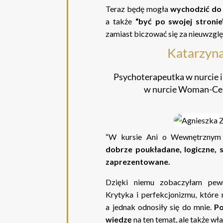
Teraz będę mogła
wychodzić do
a także
“być po swojej stronie”
zamiast biczować się za nieuwzglę
Katarzyna
Psychoterapeutka w nurcie 
w nurcie Woman-Cen
“W kursie Ani o Wewnętrznym
dobrze poukładane, logiczne, s
zaprezentowane.
Dzięki niemu zobaczyłam pew
Krytyka i perfekcjonizmu, które 
a jednak odnosiły się do mnie.
Po
wiedzę
na ten temat, ale także wł