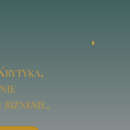
rytyka,
nie
 biznesie.