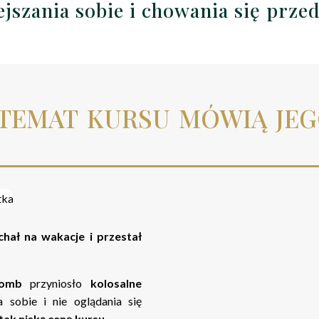
jszania sobie i chowania się prze
temat kursu mówią jeg
hał na wakacje i przestał
bomb
przyniosło
kolosalne
 sobie i nie oglądania się
ak niską cenę kursu.