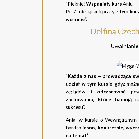
“Pieknie!
Wspaniały kurs
Aniu.
Po 7 miesiącach pracy z tym kur
we mnie
”.
Delfina Cze
Uwalnianie
“
Każda z nas – prowadząca sw
udział w tym kursie
, gdyż możn
wglądów i
odczarować
pew
zachowania, które hamują
na
sukcesu”.
Ania, w kursie o Wewnętrznym
bardzo
jasno, konkretnie, wycz
na temat”
.