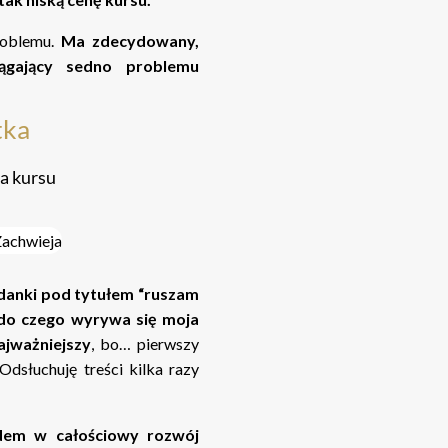
roblemu.
Ma zdecydowany,
iągający sedno problemu
tka
a kursu
ładanki pod tytułem “ruszam
 do czego wyrywa się moja
ajważniejszy
, bo… pierwszy
Odsłuchuję treści kilka razy
dem w całościowy rozwój