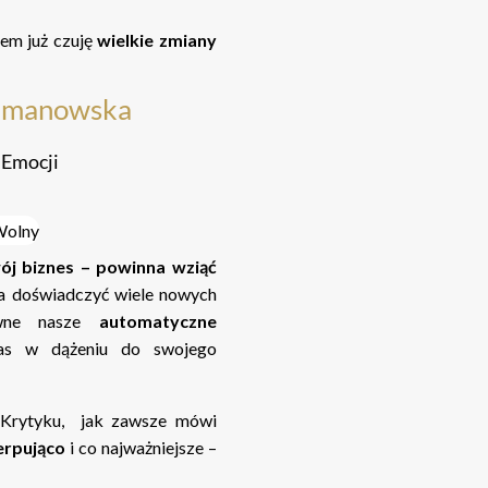
sem już czuję
wielkie zmiany
chmanowska
 Emocji
ój biznes – powinna wziąć
a doświadczyć wiele nowych
ne nasze
automatyczne
s w dążeniu do swojego
 Krytyku, jak zawsze mówi
erpująco
i co najważniejsze –