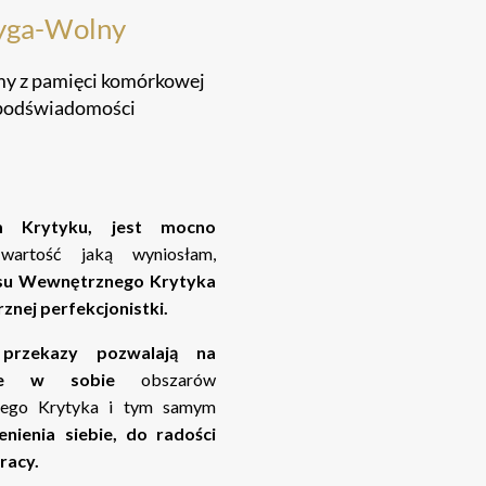
yga-Wolny
my z pamięci komórkowej
z podświadomości
 Krytyku,
jest mocno
wartość jaką wyniosłam,
osu Wewnętrznego Krytyka
znej perfekcjonistki.
e przekazy
pozwalają na
nie w sobie
obszarów
nego Krytyka i tym samym
enienia siebie,
do
radości
pracy.