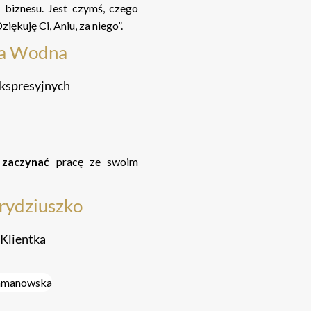
e biznesu. Jest czymś, czego
Dziękuję Ci, Aniu, za niego”.
fa Wodna
ekspresyjnych
 zaczynać
pracę ze swoim
rydziuszko
Klientka