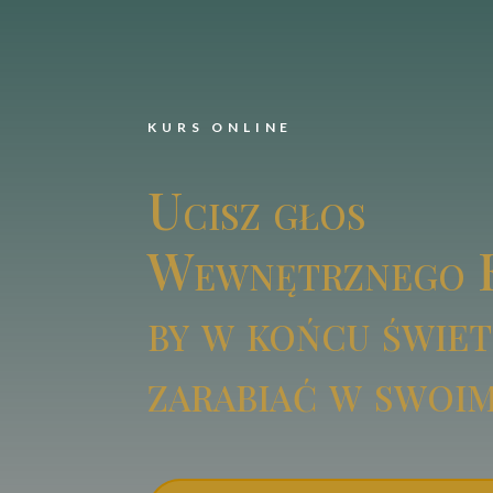
KURS ONLINE
Ucisz głos
Wewnętrznego K
by w końcu świet
zarabiać w swoim