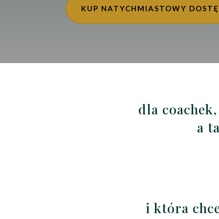
KUP NATYCHMIASTOWY DOSTĘ
dla coachek,
a t
i która chc