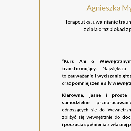
Agnieszka M
Terapeutka, uwalnianie trau
z ciała oraz blokad 
“
Kurs Ani o Wewnętrznym
transformujący.
Największa 
to
zauważanie i wyciszanie gł
oraz
pomniejszenie siły wewnętr
Klarowne, jasne i prost
samodzielne przepracowa
odnoszących się do Wewnętrz
zbliżyć się wewnętrznie do
doc
i poczucia spełnienia z własnej 